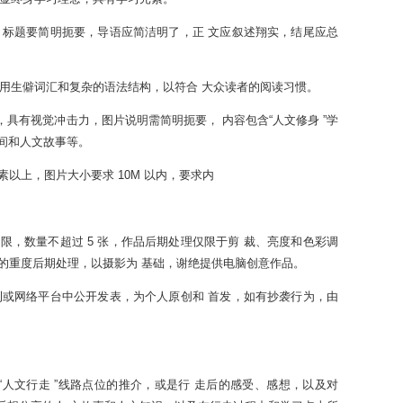
，标题要简明扼要，导语应简洁明了，正 文应叙述翔实，结尾应总
使用生僻词汇和复杂的语法结构，以符合 大众读者的阅读习惯。
片，具有视觉冲击力，图片说明需简明扼要， 内容包含“人文修身 ”学
瞬间和人文故事等。
万像素以上，图片大小要求 10M 以内，要求内
，数量不超过 5 张，作品后期处理仅限于剪 裁、亮度和色彩调
的重度后期处理，以摄影为 基础，谢绝提供电脑创意作品。
刊或网络平台中公开发表，为个人原创和 首发，如有抄袭行为，由
及“人文行走 ”线路点位的推介，或是行 走后的感受、感想，以及对