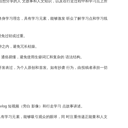
参观后想分享的人 文故事和人文知识，以及在行走过程中和学习点上所
终身学习理念，具有学习元素，能够激发 听众了解学习点和学习线
避免过轻或过重。
分钟之内，避免冗长枯燥。
，通俗易懂，避免使用生僻词汇和复杂的 语法结构。
开发表过，为个人原创和首发。如有抄袭 行为，由投稿者承担一切
vlog 短视频（旁白 影像）和行走学习 点故事讲述。
具有学习元素，能够吸引观众的眼球，同 时注重传递正能量和人文